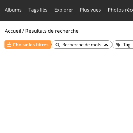
Albums
Tags liés
Explorer
Plus vues
Photos réc
Accueil
/
Résultats de recherche
Choisir les filtres
Recherche de mots
Tag