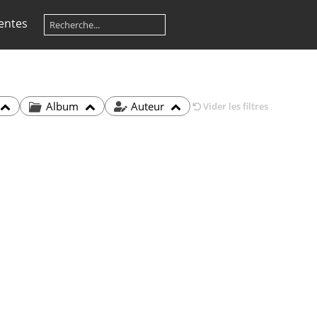
entes
Album
Auteur
Vider les filtres