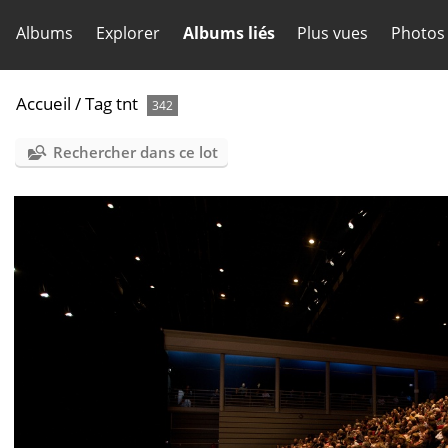
Albums
Explorer
Albums liés
Plus vues
Photos
Accueil
/
Tag
tnt
342
Rechercher dans ce lot