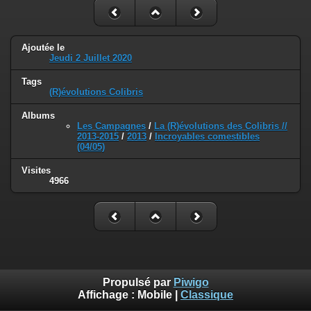
Ajoutée le
Jeudi 2 Juillet 2020
Tags
(R)évolutions Colibris
Albums
Les Campagnes
/
La (R)évolutions des Colibris //
2013-2015
/
2013
/
Incroyables comestibles
(04/05)
Visites
4966
Propulsé par
Piwigo
Affichage :
Mobile
|
Classique