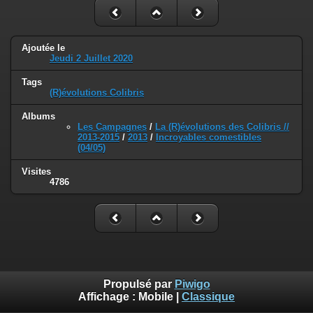
Ajoutée le
Jeudi 2 Juillet 2020
Tags
(R)évolutions Colibris
Albums
Les Campagnes
/
La (R)évolutions des Colibris //
2013-2015
/
2013
/
Incroyables comestibles
(04/05)
Visites
4786
Propulsé par
Piwigo
Affichage :
Mobile
|
Classique