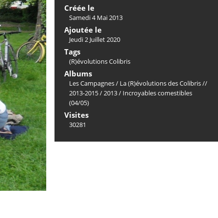
Créée le
Samedi 4 Mai 2013
Ajoutée le
Jeudi 2 Juillet 2020
Tags
(R)évolutions Colibris
Albums
Les Campagnes
/
La (R)évolutions des Colibris //
2013-2015
/
2013
/
Incroyables comestibles
(04/05)
Visites
30281