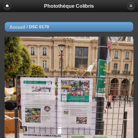
Photothèque Colibris
Accueil
/
DSC 0170