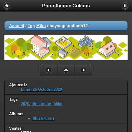
Photothèque Colibris
Accueil
/
Tag
Miko
/
paysage-colibris12
Ajoutée le
Lundi 26 Octobre 2020
Tags
2020
,
illustration
,
Miko
Albums
Illustrations
Visites