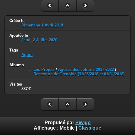
Créée le
Dimanche 1 Avril 2018
Ajoutée le
Jeudi 2 Juillet 2020
Tags
Agora
Albums
Les Projets
/
Agoras des colibris 2017-2022
/
Rencontre de Grenoble (31/03/2018 et 01/04/2018)
Visites
88741
Propulsé par
Piwigo
Affichage :
Mobile
|
Classique