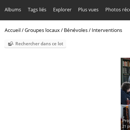
Albums
Tags liés
Explorer
Plus vues
Photos réc
Accueil
/
Groupes locaux / Bénévoles
/
Interventions
Rechercher dans ce lot
Proj
21 p