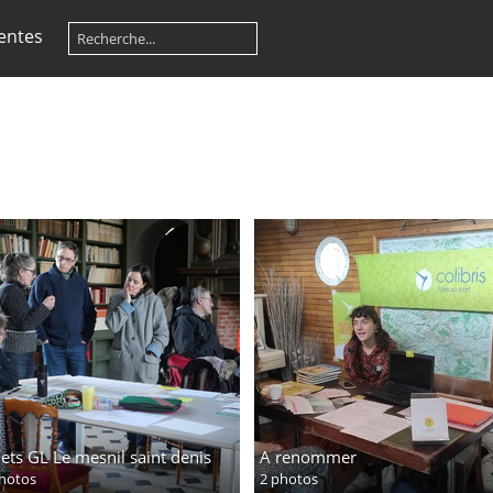
entes
ets GL Le mesnil saint denis
A renommer
hotos
2 photos